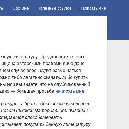
ты
Обо мне
Полезные ссылки
Написать мне
Б
о
к
езную литературу. Предполагается, что
ащищена авторскими правами либо дано
о
вном случае здесь будут размещаться
в
ожно либо легально скачать, либо купить.
а
ны или вы знаете, что на опубликованный
я
равно — большая просьба
написать мне
.
п
ратуры собрана здесь исключительно в
а
 несёт никакой материальной выгоды с
н
и старается способствовать
е
призывает покупать данную литературу