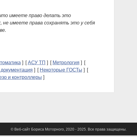
л
ь
 что имеете право делать это
, не имеете права сохранять это у себя
ве.
втоматика
АСУ ТП
Метрология
 документация
Некоторые ГОСТы
зо и контроллеры
© Веб-сайт Бориса Моторного, 2020 - 2025. Все права защищены.