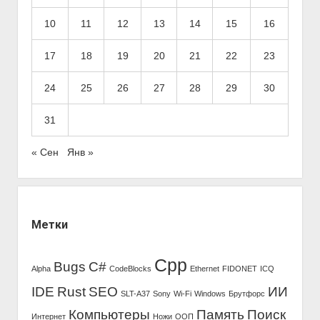
а
я
10
11
12
13
14
15
16
п
17
18
19
20
21
22
23
а
н
24
25
26
27
28
29
30
е
л
31
ь
« Сен
Янв »
Метки
Cpp
Bugs
C#
Alpha
CodeBlocks
Ethernet
FIDONET
ICQ
IDE
Rust
SEO
ИИ
SLT-A37
Sony
Wi-Fi
Windows
Брутфорс
Компьютеры
Память
Поиск
Интернет
Ножи
ООП