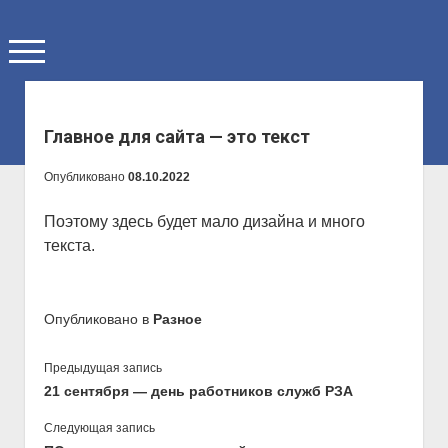
о
т
к
р
ы
Главная
Главное для сайта — это текст
т
ь
Блог
м
Опубликовано
08.10.2022
е
Мои проекты
н
Поэтому здесь будет мало дизайна и много
ю
Библиотека
текста.
Контакты
Обо мне
Опубликовано в
Разное
Полезные ссылки
Написать мне
Предыдущая запись
21 сентября — день работников служб РЗА
Следующая запись