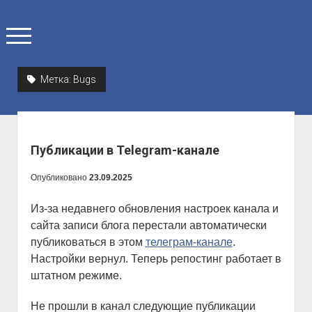
о
т
к
р
Метка:
Bugs
ы
Главная
т
ь
Блог
м
е
Мои проекты
н
Публикации в Telegram-канале
ю
Библиотека
Опубликовано
23.09.2025
Контакты
Обо мне
Из-за недавнего обновления настроек канала и
сайта записи блога перестали автоматически
Полезные ссылки
публиковаться в этом
телеграм-канале
.
Написать мне
Настройки вернул. Теперь репостинг работает в
штатном режиме.
Не прошли в канал следующие публикации