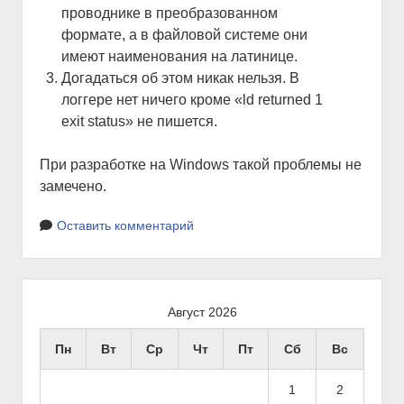
проводнике в преобразованном
формате, а в файловой системе они
имеют наименования на латинице.
Догадаться об этом никак нельзя. В
логгере нет ничего кроме «ld returned 1
exit status» не пишется.
При разработке на Windows такой проблемы не
замечено.
Оставить комментарий
Б
Август 2026
о
Пн
Вт
Ср
Чт
Пт
Сб
Вс
к
о
1
2