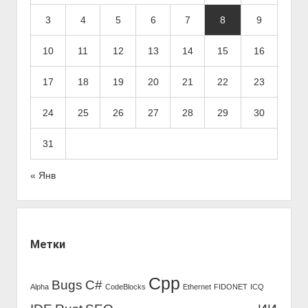
в
3
4
5
6
7
8
9
а
я
10
11
12
13
14
15
16
п
17
18
19
20
21
22
23
а
н
24
25
26
27
28
29
30
е
л
31
ь
« Янв
Метки
Cpp
Bugs
C#
Alpha
CodeBlocks
Ethernet
FIDONET
ICQ