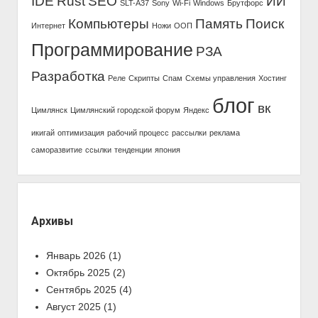
IDE
Rust
SEO
ИИ
SLT-A37
Sony
Wi-Fi
Windows
Брутфорс
Компьютеры
Память
Поиск
Интернет
Ножи
ООП
Программирование
РЗА
Разработка
Реле
Скрипты
Спам
Схемы управления
Хостинг
блог
вк
Цимлянск
Цимлянский городской форум
Яндекс
икигай
оптимизация
рабочий процесс
рассылки
реклама
саморазвитие
ссылки
тенденции
япония
Архивы
Январь 2026
(1)
Октябрь 2025
(2)
Сентябрь 2025
(4)
Август 2025
(1)