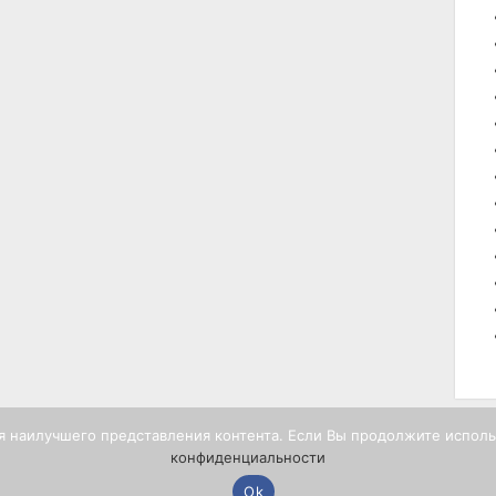
в
а
т
е
л
ь
я наилучшего представления контента. Если Вы продолжите использо
конфиденциальности
Ok