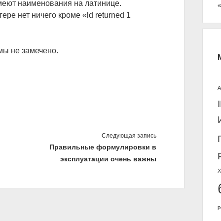
л
меют наименования на латинице.
ь
гере нет ничего кроме «ld returned 1
мы не замечено.
A
Следующая запись
Правильные формулировки в
эксплуатации очень важны
Х
р