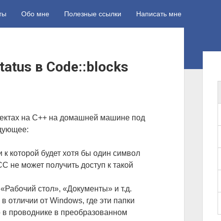
ты
Обо мне
Полезные ссылки
Написать мне
 status в Code::blocks
Б
о
к
о
оектах на C++ на домашней машине под
в
дующее:
а
я
и к которой будет хотя бы один символ
C не может получить доступ к такой
п
а
«Рабочий стол», «Документы» и т.д.
н
в отличии от Windows, где эти папки
е
 в проводнике в преобразованном