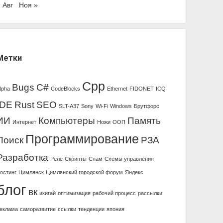
« Авг
Ноя »
Метки
Cpp
Bugs
C#
lpha
CodeBlocks
Ethernet
FIDONET
ICQ
IDE
Rust
SEO
SLT-A37
Sony
Wi-Fi
Windows
Брутфорс
ИИ
Компьютеры
Память
Интернет
Ножи
ООП
Программирование
Поиск
РЗА
Разработка
Реле
Скрипты
Спам
Схемы управления
остинг
Цимлянск
Цимлянский городской форум
Яндекс
блог
вк
икигай
оптимизация
рабочий процесс
рассылки
еклама
саморазвитие
ссылки
тенденции
япония