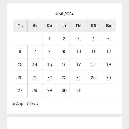
Б
Май 2024
о
Пн
Вт
Ср
Чт
Пт
Сб
Вс
к
о
1
2
3
4
5
в
6
7
8
9
10
11
12
а
я
13
14
15
16
17
18
19
п
20
21
22
23
24
25
26
а
н
27
28
29
30
31
е
л
« Апр
Июн »
ь