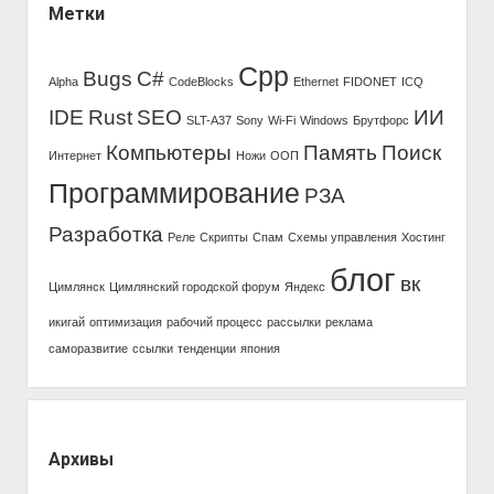
Метки
Cpp
Bugs
C#
Alpha
CodeBlocks
Ethernet
FIDONET
ICQ
IDE
Rust
SEO
ИИ
SLT-A37
Sony
Wi-Fi
Windows
Брутфорс
Компьютеры
Память
Поиск
Интернет
Ножи
ООП
Программирование
РЗА
Разработка
Реле
Скрипты
Спам
Схемы управления
Хостинг
блог
вк
Цимлянск
Цимлянский городской форум
Яндекс
икигай
оптимизация
рабочий процесс
рассылки
реклама
саморазвитие
ссылки
тенденции
япония
Архивы