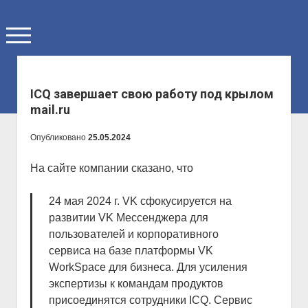
о
т
к
р
ы
Главная
ICQ завершает свою работу под крылом
т
ь
mail.ru
Блог
м
е
Мои проекты
Опубликовано
25.05.2024
н
ю
Библиотека
На сайте компании сказано, что
Контакты
24 мая 2024 г. VK сфокусируется на
Обо мне
развитии VK Мессенджера для
Полезные ссылки
пользователей и корпоративного
Написать мне
сервиса на базе платформы VK
WorkSpace для бизнеса. Для усиления
экспертизы к командам продуктов
присоединятся сотрудники ICQ. Сервис